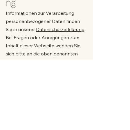
ng
Informationen zur Verarbeitung
personenbezogener Daten finden
Sie in unserer
Datenschutzerklärung
.
Bei Fragen oder Anregungen zum
Inhalt dieser Webseite wenden Sie
sich bitte an die oben genannten
Kontaktdaten.
Landesverband Jüdischer Gemeinden und
Einrichtungen in Sachsen e.V.
℅
Jüdische Kultusgemeinde Dresden e.V.
Eisenbahnstr. 1
01097 Dresden
info@lvjg-sachsen.de
lvjg-sachsen.de