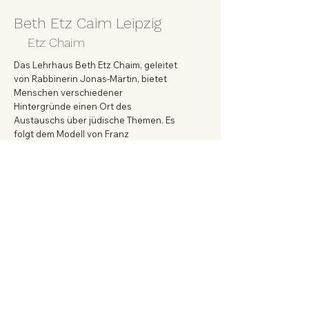
Beth Etz Caim Leipzig
Etz Chaim
Das Lehrhaus Beth Etz Chaim, geleitet
von Rabbinerin Jonas-Märtin, bietet
Menschen verschiedener
Hintergründe einen Ort des
Austauschs über jüdische Themen. Es
folgt dem Modell von Franz
Rosenzweig, um die lebendige
jüdische Tradition zu vermitteln und
Berührungsängste abzubauen.
Praxisorientierte Veranstaltungen wie
Schabbat-Begrüßungen und
Diskussionen zu jüdischen Texten
ermöglichen es Teilnehmern, die
jüdische Perspektive zu erleben.
Vorkenntnisse sind nicht erforderlich,
aber Offenheit für neue Sichtweisen
ist wichtig.