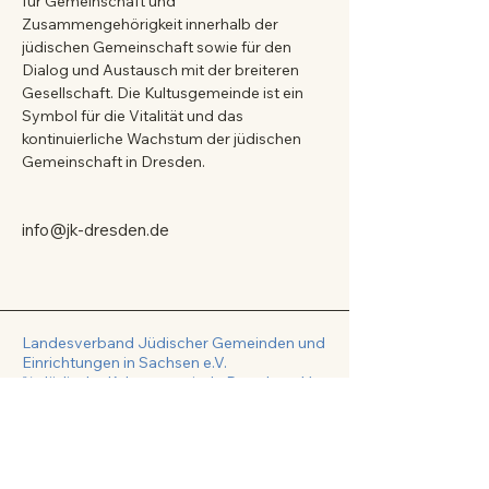
für Gemeinschaft und 
Zusammengehörigkeit innerhalb der 
jüdischen Gemeinschaft sowie für den 
Dialog und Austausch mit der breiteren 
Gesellschaft. Die Kultusgemeinde ist ein 
Symbol für die Vitalität und das 
kontinuierliche Wachstum der jüdischen 
Gemeinschaft in Dresden.
info@jk-dresden.de
Landesverband Jüdischer Gemeinden und
Einrichtungen in Sachsen e.V.
℅
Jüdische Kultusgemeinde Dresden e.V.
Eisenbahnstr. 1
01097 Dresden
info@lvjg-sachsen.de
lvjg-sachsen.de